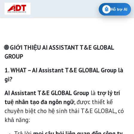
Bỏ qua để đến Nội dung
🤖
Hỗ trợ AI
🌐 GIỚI THIỆU AI ASSISTANT T&E GLOBAL
GROUP
1. WHAT – AI Assistant T&E GLOBAL Group là
gì?
AI Assistant T&E GLOBAL Group
là
trợ lý trí
tuệ nhân tạo đa ngôn ngữ
, được thiết kế
chuyên biệt cho hệ sinh thái T&E GLOBAL, có
khả năng:
Trả lời
mọi câu hỏi liên quan đến công ty,