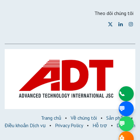
Theo dõi chúng tôi
📞
💬
Trang chủ
•
Về chúng tôi
•
Sản phẩm
•
💬
Điều khoản Dịch vụ
•
Privacy Policy
•
Hỗ trợ
•
Diễn đàn
🤖