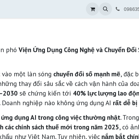
 chính quyền
AI dành doanh nghiệp
Phần mềm ERP quản
09863
ện phó
Viện Ứng Dụng Công Nghệ và Chuyển Đổi
c vào một làn sóng
chuyển đổi số mạnh mẽ
, đặc 
những thay đổi sâu sắc về cách vận hành của do
–2030
sẽ chứng kiến tới
40% lực lượng lao độn
AI. Doanh nghiệp nào không ứng dụng AI
rất dễ bị
ứng dụng AI trong công việc thường nhật
. Tron
nh các chính sách thuế mới trong năm 2025
, có ả
 khẩu như Việt Nam. Tuy nhiên, việc
nắm bắt chín