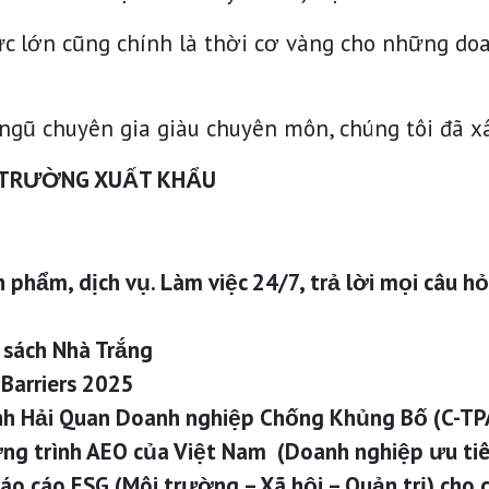
c lớn cũng chính là thời cơ vàng cho những do
ngũ chuyên gia giàu chuyên môn, chúng tôi đã x
Ị TRƯỜNG XUẤT KHẨU
n phẩm, dịch vụ. Làm việc 24/7, trả lời mọi câu 
 sách Nhà Trắng
 Barriers 2025
ình Hải Quan Doanh nghiệp Chống Khủng Bố (C-TP
ơng trình AEO của Việt Nam (Doanh nghiệp ưu tiê
báo cáo ESG (Môi trường – Xã hội – Quản trị) cho