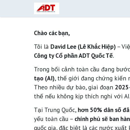
Bỏ qua để đến Nội dung
Giới thiệu
Liên hệ
AI cho
Chào các bạn,
Tôi là
David Lee (Lê Khắc Hiệp)
– Vi
Công ty Cổ phần ADT Quốc Tế
.
Trong bối cảnh toàn cầu đang bướ
tạo (AI)
, thế giới đang chứng kiến 
Theo nhiều dự báo, giai đoạn
2025
thế nếu không kịp thích nghi với 
Tại Trung Quốc,
hơn 50% dân số đã 
yếu toàn cầu –
chính phủ sẽ ban hà
quốc gia, đặc biệt là các nước xuất