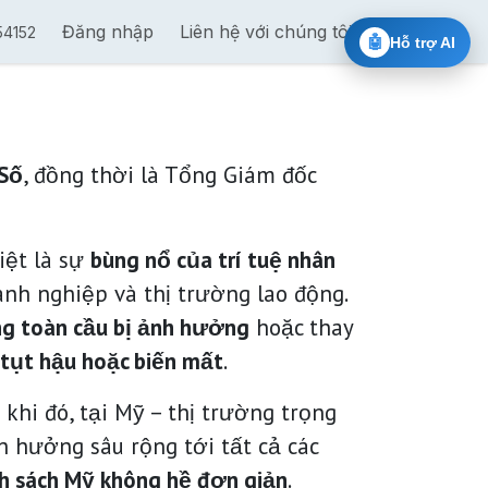
 trị theo chuỗi
Đăng nhập
Đào tạo cấp chứng chỉ Nvidia
Liên hệ với chúng tôi
Ai Chat 5
54152
🤖
Hỗ trợ AI
 Số
, đồng thời là Tổng Giám đốc
biệt là sự
bùng nổ của trí tuệ nhân
anh nghiệp và thị trường lao động.
g toàn cầu bị ảnh hưởng
hoặc thay
 tụt hậu hoặc biến mất
.
g khi đó, tại Mỹ – thị trường trọng
nh hưởng sâu rộng tới tất cả các
h sách Mỹ không hề đơn giản
.