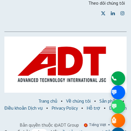
Theo dõi chúng tôi
📞
💬
Trang chủ
•
Về chúng tôi
•
Sản phẩm
•
💬
Điều khoản Dịch vụ
•
Privacy Policy
•
Hỗ trợ
•
Diễn đàn
🤖
Bản quyền thuộc ©ADT Group
Tiếng Việt