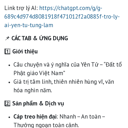
Link trợ lý AI:
https://chatgpt.com/g/g-
689c4d974d8081918f471012f2a0885f-tro-ly-
ai-yen-tu-tung-lam
📌
CÁC TAB & ỨNG DỤNG
1️⃣
Giới thiệu
Câu chuyện và ý nghĩa của Yên Tử – “Đất tổ
Phật giáo Việt Nam”
Giá trị tâm linh, thiên nhiên hùng vĩ, văn
hóa nghìn năm.
2️⃣
Sản phẩm & Dịch vụ
Cáp treo hiện đại
: Nhanh – An toàn –
Thưởng ngoạn toàn cảnh.