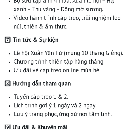
Bộ sưu tập ảnh 4 mùa: Xuân lễ hội – Hạ
xanh – Thu vàng – Đông mờ sương.
Video hành trình cáp treo, trải nghiệm leo
núi, thiền & ẩm thực.
7️⃣
Tin tức & Sự kiện
Lễ hội Xuân Yên Tử (mùng 10 tháng Giêng).
Chương trình thiền tập hàng tháng.
Ưu đãi vé cáp treo online mùa hè.
8️⃣
Hướng dẫn tham quan
Tuyến cáp treo 1 & 2.
Lịch trình gợi ý 1 ngày và 2 ngày.
Lưu ý trang phục, ứng xử nơi tâm linh.
9️⃣
Ưu đãi & Khuyến mãi