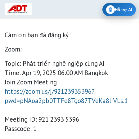
Bỏ qua để đến Nội dung
🤖
Hỗ trợ AI
Cám ơn bạn đã đăng ký
Zoom:
Topic: Phát triển nghề ngiệp cùng AI
Time: Apr 19, 2025 06:00 AM Bangkok
Join Zoom Meeting
https://zoom.us/j/92123935396?
pwd=pNAoa2pb0TTFe8Tgo87TVeKa8lrVLs.1
Meeting ID: 921 2393 5396
Passcode: 1