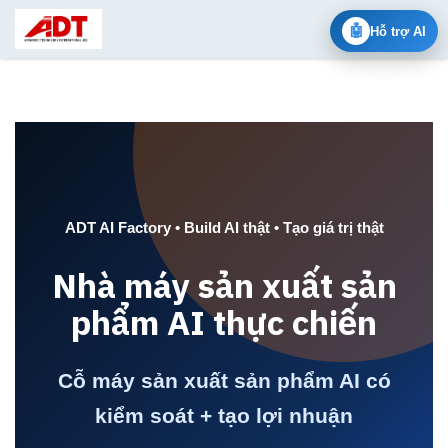
Skip to Content
🤖
Hỗ trợ AI
ADT AI Factory • Build AI thật • Tạo giá trị thật
Nhà máy sản xuất sản
phẩm AI thực chiến
Cỗ máy sản xuất sản phẩm AI có
kiểm soát + tạo lợi nhuận