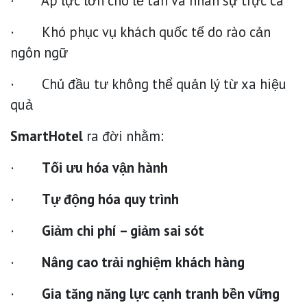
· Áp lực lớn cho lễ tân và nhân sự trực ca
· Khó phục vụ khách quốc tế do rào cản
ngôn ngữ
· Chủ đầu tư không thể quản lý từ xa hiệu
quả
SmartHotel
ra đời nhằm:
·
Tối ưu hóa vận hành
·
Tự động hóa quy trình
·
Giảm chi phí – giảm sai sót
·
Nâng cao trải nghiệm khách hàng
·
Gia tăng năng lực cạnh tranh bền vững