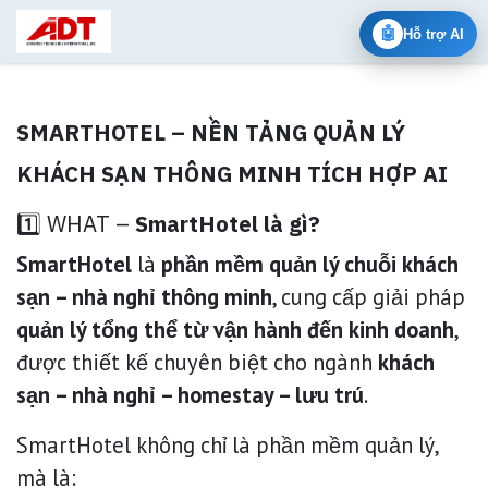
Skip to Content
🤖
Hỗ trợ AI
SMARTHOTEL – NỀN TẢNG QUẢN LÝ
KHÁCH SẠN THÔNG MINH TÍCH HỢP AI
1️⃣ WHAT –
SmartHotel là gì?
SmartHotel
là
phần mềm quản lý chuỗi khách
sạn – nhà nghỉ thông minh
, cung cấp giải pháp
quản lý tổng thể từ vận hành đến kinh doanh
,
được thiết kế chuyên biệt cho ngành
khách
sạn – nhà nghỉ – homestay – lưu trú
.
SmartHotel không chỉ là phần mềm quản lý,
mà là: