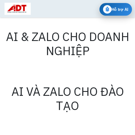
Bỏ qua để đến Nội dung
🤖
Hỗ trợ AI
AI & ZALO CHO DOANH
NGHIỆP
AI VÀ ZALO CHO ĐÀO
TẠO