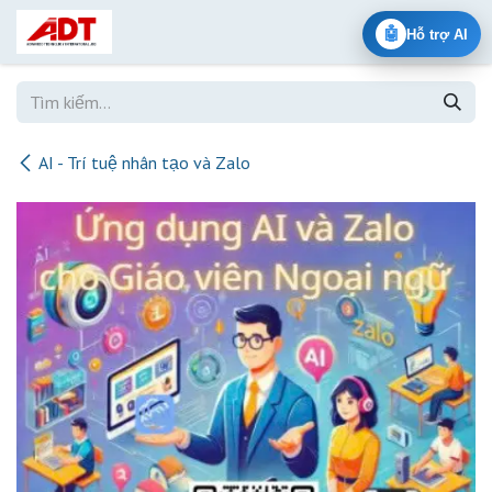
Bỏ qua để đến Nội dung
🤖
Hỗ trợ AI
AI - Trí tuệ nhân tạo và Zalo