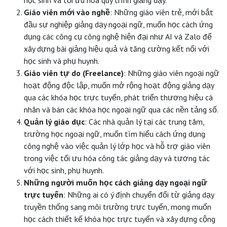
học sinh và tối ưu hóa quy trình giảng dạy.
Giáo viên mới vào nghề
: Những giáo viên trẻ, mới bắt
đầu sự nghiệp giảng dạy ngoại ngữ, muốn học cách ứng
dụng các công cụ công nghệ hiện đại như AI và Zalo để
xây dựng bài giảng hiệu quả và tăng cường kết nối với
học sinh và phụ huynh.
Giáo viên tự do (Freelance)
: Những giáo viên ngoại ngữ
hoạt động độc lập, muốn mở rộng hoạt động giảng dạy
qua các khóa học trực tuyến, phát triển thương hiệu cá
nhân và bán các khóa học ngoại ngữ qua các nền tảng số.
Quản lý giáo dục
: Các nhà quản lý tại các trung tâm,
trường học ngoại ngữ, muốn tìm hiểu cách ứng dụng
công nghệ vào việc quản lý lớp học và hỗ trợ giáo viên
trong việc tối ưu hóa công tác giảng dạy và tương tác
với học sinh, phụ huynh.
Những người muốn học cách giảng dạy ngoại ngữ
trực tuyến
: Những ai có ý định chuyển đổi từ giảng dạy
truyền thống sang môi trường trực tuyến, mong muốn
học cách thiết kế khóa học trực tuyến và xây dựng cộng