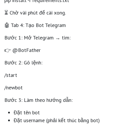
pip install -r requirements.txt
⏳ Chờ vài phút để cài xong.
🤖 Tab 4: Tạo Bot Telegram
Bước 1: Mở Telegram → tìm:
👉 @BotFather
Bước 2: Gõ lệnh:
/start
/newbot
Bước 3: Làm theo hướng dẫn:
Đặt tên bot
Đặt username (phải kết thúc bằng bot)