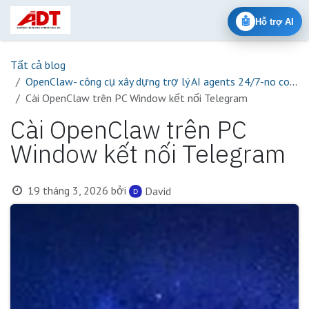
Bỏ qua để đến Nội dung
🤖
Hỗ trợ AI
Tất cả blog
OpenClaw- công cụ xây dựng trợ lý AI agents 24/7-no code
Cài OpenClaw trên PC Window kết nối Telegram
Cài OpenClaw trên PC
Window kết nối Telegram
19 tháng 3, 2026
bởi
David