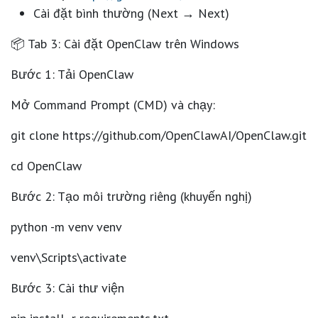
Cài đặt bình thường (Next → Next)
📦 Tab 3: Cài đặt OpenClaw trên Windows
Bước 1: Tải OpenClaw
Mở
Command Prompt (CMD)
và chạy:
git clone https://github.com/OpenClawAI/OpenClaw.git
cd OpenClaw
Bước 2: Tạo môi trường riêng (khuyến nghị)
python -m venv venv
venv\Scripts\activate
Bước 3: Cài thư viện