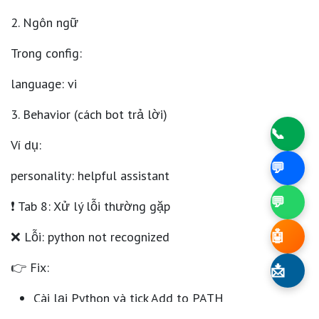
2. Ngôn ngữ
Trong config:
language: vi
3. Behavior (cách bot trả lời)
📞
Ví dụ:
💬
personality: helpful assistant
💬
❗ Tab 8: Xử lý lỗi thường gặp
❌ Lỗi: python not recognized
🤖
👉 Fix:
📩
Cài lại Python và tick Add to PATH