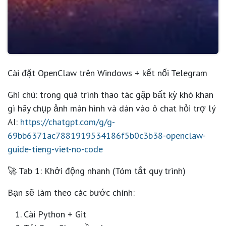
Cài đặt OpenClaw trên Windows + kết nối Telegram
Ghi chú: trong quá trình thao tác gặp bất kỳ khó khan
gì hãy chụp ảnh màn hình và dán vào ô chat hỏi trợ lý
AI:
https://chatgpt.com/g/g-
69bb6371ac7881919534186f5b0c3b38-openclaw-
guide-tieng-viet-no-code
🚀 Tab 1: Khởi động nhanh (Tóm tắt quy trình)
Bạn sẽ làm theo các bước chính:
Cài Python + Git