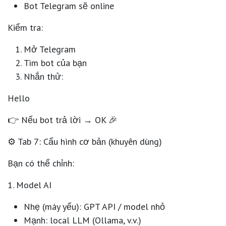
Bot Telegram sẽ
online
Kiểm tra:
Mở Telegram
Tìm bot của bạn
Nhắn thử:
Hello
👉 Nếu bot trả lời → OK 🎉
⚙️ Tab 7: Cấu hình cơ bản (khuyên dùng)
Bạn có thể chỉnh:
1. Model AI
Nhẹ (máy yếu): GPT API / model nhỏ
Mạnh: local LLM (Ollama, v.v.)