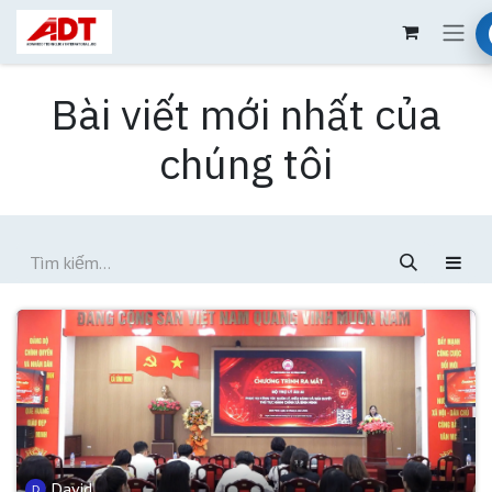
Bỏ qua để đến Nội dung
Bài viết mới nhất của
chúng tôi
David