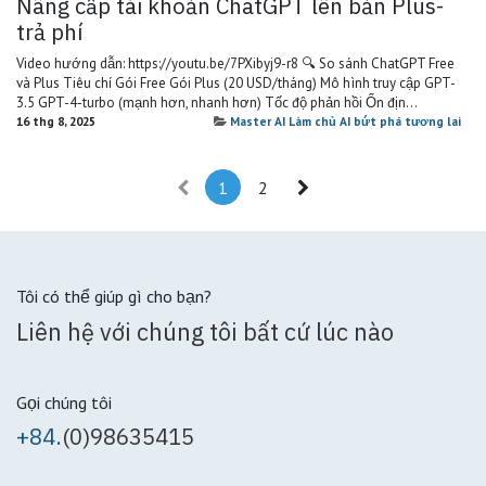
Nâng cấp tài khoản ChatGPT lên bản Plus-
trả phí
Video hướng dẫn: https://youtu.be/7PXibyj9-r8 🔍 So sánh ChatGPT Free
và Plus Tiêu chí Gói Free Gói Plus (20 USD/tháng) Mô hình truy cập GPT-
3.5 GPT-4-turbo (mạnh hơn, nhanh hơn) Tốc độ phản hồi Ổn địn...
16 thg 8, 2025
Master AI Làm chủ AI bứt phá tương lai
1
2
Tôi có thể giúp gì cho bạn?
Liên hệ với chúng tôi bất cứ lúc nào
Gọi chúng tôi
+84.
(0)98635415