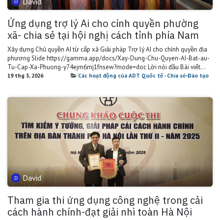
David
Ứng dụng trợ lý Ai cho cính quyền phường
xã- chia sẻ tại hội nghị cách tỉnh phía Nam
Xây dựng Chủ quyền AI từ cấp xã Giải pháp Trợ lý AI​ cho chính quyền địa
phương Slide https://gamma.app/docs/Xay-Dung-Chu-Quyen-AI-Bat-au-
Tu-Cap-Xa-Phuong-y74ejm6mj1fnsew?mode=doc Lời nói đầu Bài viết...
19 thg 3, 2026
Các hoạt động của ADT Quốc tế - Chia sẻ-Đào tạo
David
Tham gia thi ứng dụng công nghệ trong cải
cách hành chính-đạt giải nhì toàn Hà Nội