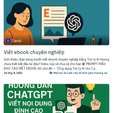
David
Viết ebook chuyên nghiệp
Giới thiệu:; Bạn đang muốn viết ebook chuyên nghiệp bằng Trợ lý AI nhưng
chưa biết bắt đầu từ đâu? Video này sẽ chia sẻ cho bạn 📘 PROMPT MẪU
ĐÀO TẠO VIẾT EBOOK với chủ đề: ✨ "Ứng dụng Trợ lý AI cho Cá...
16 thg 8, 2025
Master AI Làm chủ AI bứt phá tương lai