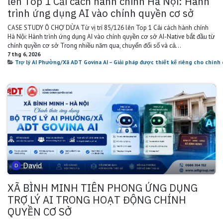
lên Top 1 Cải cách hành chính Hà Nội: Hành
trình ứng dụng AI vào chính quyền cơ sở
CASE STUDY Ô CHỢ DỪA Từ vị trí 85/126 lên Top 1 Cải cách hành chính
Hà Nội: Hành trình ứng dụng AI vào chính quyền cơ sở AI-Native bắt đầu từ
chính quyền cơ sở Trong nhiều năm qua, chuyển đổi số và cả...
7 thg 6, 2026
Trợ lý AI Phường/Xã ADT Govina AI – Giải pháp được thiết kế riêng cho chín
David
XÃ BÌNH MINH TIÊN PHONG ỨNG DỤNG
TRỢ LÝ AI TRONG HOẠT ĐỘNG CHÍNH
QUYỀN CƠ SỞ