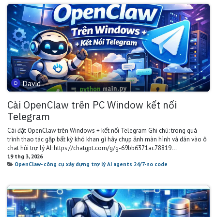
David
Cài OpenClaw trên PC Window kết nối
Telegram
Cài đặt OpenClaw trên Windows + kết nối Telegram Ghi chú: trong quá
trình thao tác gặp bất kỳ khó khan gì hãy chụp ảnh màn hình và dán vào ô
chat hỏi trợ lý AI: https://chatgpt.com/g/g-69bb6371ac78819...
19 thg 3, 2026
OpenClaw- công cụ xây dựng trợ lý AI agents 24/7-no code