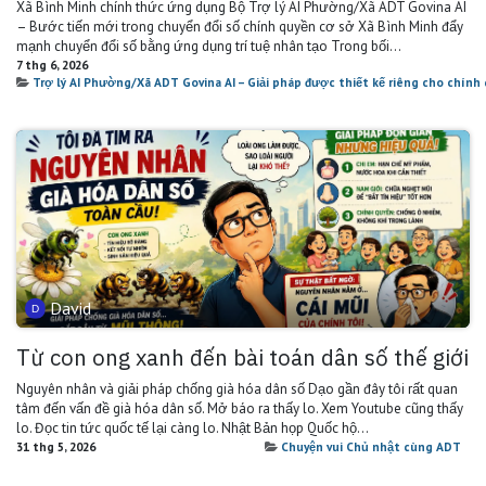
Xã Bình Minh chính thức ứng dụng Bộ Trợ lý AI Phường/Xã ADT Govina AI
– Bước tiến mới trong chuyển đổi số chính quyền cơ sở Xã Bình Minh đẩy
mạnh chuyển đổi số bằng ứng dụng trí tuệ nhân tạo Trong bối...
7 thg 6, 2026
Trợ lý AI Phường/Xã ADT Govina AI – Giải pháp được thiết kế riêng cho chín
David
Từ con ong xanh đến bài toán dân số thế giới
Nguyên nhân và giải pháp chống già hóa dân số Dạo gần đây tôi rất quan
tâm đến vấn đề già hóa dân số. Mở báo ra thấy lo. Xem Youtube cũng thấy
lo. Đọc tin tức quốc tế lại càng lo. Nhật Bản họp Quốc hộ...
31 thg 5, 2026
Chuyện vui Chủ nhật cùng ADT