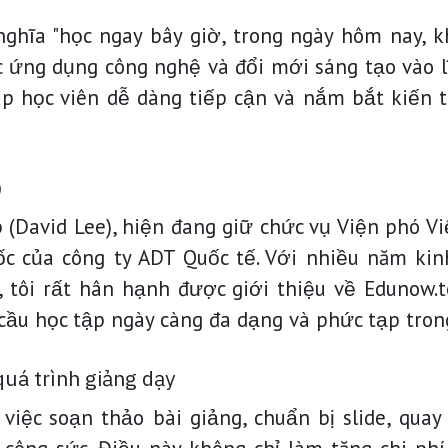
nghĩa "học ngay bây giờ, trong ngày hôm nay, 
c ứng dụng công nghệ và đổi mới sáng tạo vào l
iúp học viên dễ dàng tiếp cận và nắm bắt kiến 
)
ệp (David Lee), hiện đang giữ chức vụ Viện phó
ốc của công ty ADT Quốc tế. Với nhiều năm kin
, tôi rất hân hạnh được giới thiệu về Edunow.
cầu học tập ngày càng đa dạng và phức tạp trong
quá trình giảng dạy
iệc soạn thảo bài giảng, chuẩn bị slide, quay