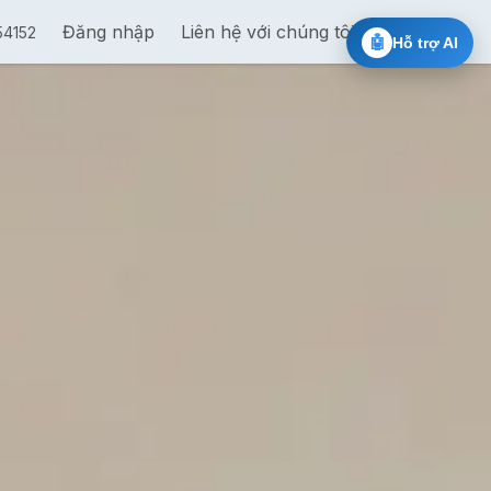
 trị theo chuỗi
Đăng nhập
Đào tạo cấp chứng chỉ Nvidia
Liên hệ với chúng tôi
Ai Chat 5
54152
🤖
Hỗ trợ AI