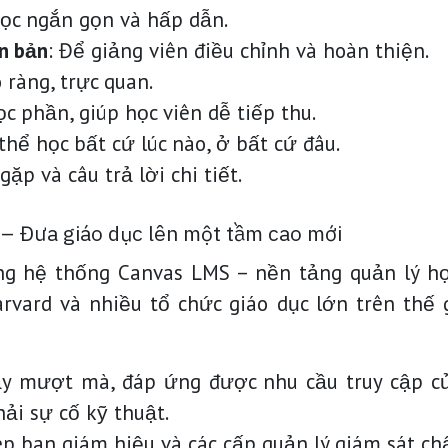
học ngắn gọn và hấp dẫn.
n bản
: Để giảng viên điều chỉnh và hoàn thiện.
 ràng, trực quan.
ọc phần, giúp học viên dễ tiếp thu.
 thể học bất cứ lúc nào, ở bất cứ đâu.
ặp và câu trả lời chi tiết.
 – Đưa giáo dục lên một tầm cao mới
ụng hệ thống Canvas LMS – nền tảng quản lý họ
rvard và nhiều tổ chức giáo dục lớn trên thế 
ạy mượt mà, đáp ứng được nhu cầu truy cập củ
ải sự cố kỹ thuật.
ép ban giám hiệu và các cấp quản lý giám sát chấ