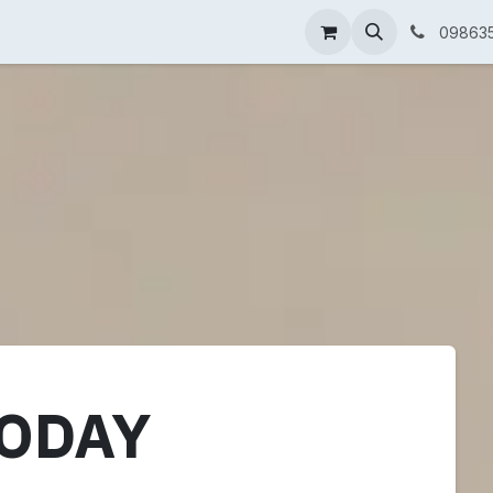
 chính quyền
AI dành doanh nghiệp
Phần mềm ERP quản
09863
ODAY