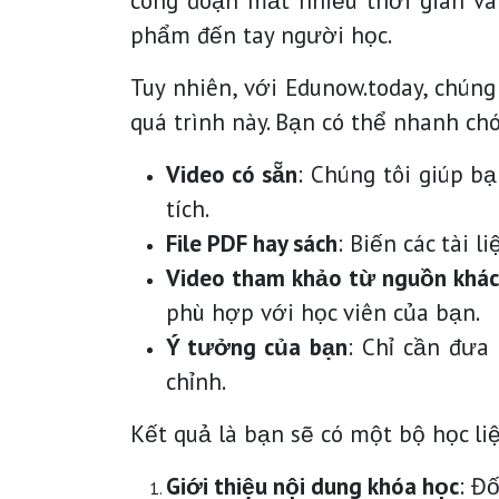
công đoạn mất nhiều thời gian và 
phẩm đến tay người học.
Tuy nhiên, với Edunow.today, chúng
quá trình này. Bạn có thể nhanh ch
Video có sẵn
: Chúng tôi giúp b
tích.
File PDF hay sách
: Biến các tài 
Video tham khảo từ nguồn khác
phù hợp với học viên của bạn.
Ý tưởng của bạn
: Chỉ cần đưa
chỉnh.
Kết quả là bạn sẽ có một bộ học li
Giới thiệu nội dung khóa học
: Đ