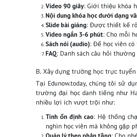
Video 90 giây
: Giới thiệu khóa 
Nội dung khóa học dưới dạng vă
Slide bài giảng
: Được thiết kế rõ
Video ngắn 3-6 phút
: Cho mỗi h
Sách nói (audio)
: Để học viên có
FAQ
: Danh sách câu hỏi thường g
B. Xây dựng trường học trực tuyến
Tại Edunow.today, chúng tôi sử d
trường đại học danh tiếng như Ha
nhiều lợi ích vượt trội như:
Tính ổn định cao
: Hệ thống ch
nghìn học viên mà không gặp ph
Quản lý theo phân tầng
: Cho ph