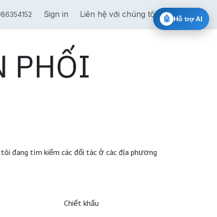
 trị theo chuỗi
Sign in
Đào tạo cấp chứng chỉ Nvidia
Liên hệ với chúng tôi
Ai Chat 5
986354152
🤖
Hỗ trợ AI
 PHỐI
tôi đang tìm kiếm các đối tác ở các địa phương
Chiết khấu