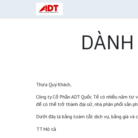
Skip to Content
Giới thiệu
Liên hệ
AI cho
DÀNH
Thưa Quý Khách,
Công ty Cổ Phần ADT Quốc Tế có nhiều năm tư vấ
để có thể trở thành đại sứ, nhà phân phối sản ph
Dưới đây là bảng toám tắt dịch vụ, bảng giá và c
TT
Mô tả