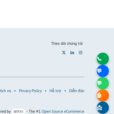
Theo dõi chúng tôi
📞
💬
💬
Dịch vụ
•
Privacy Policy
•
Hỗ trợ
•
Diễn đàn
🤖
📩
red by
- The #1
Open Source eCommerce