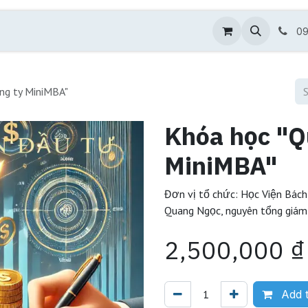
nh quyền
AI & ERP doanh nghiệp
Giới thiệu
09
ông ty MiniMBA"
Khóa học "Qu
MiniMBA"
Đơn vị tổ chức: Học Viện Bách
Quang Ngọc, nguyên tổng giám 
2,500,000
₫
Add t