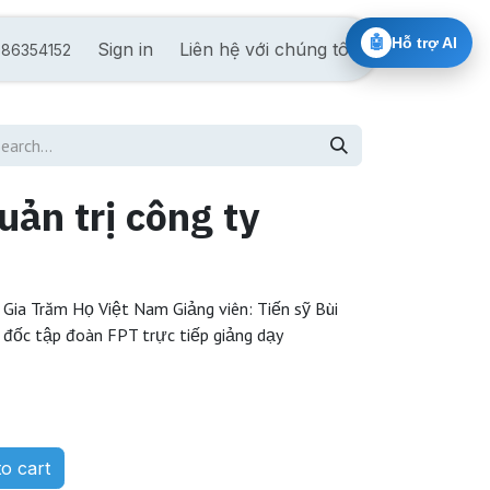
🤖
Hỗ trợ AI
Phần mềm ERP quản trị theo chuỗi
Sign in
Liên hệ với chúng tôi
Đào tạo cấp chứ
86354152
ản trị công ty
 Gia Trăm Họ Việt Nam Giảng viên: Tiến sỹ Bùi
đốc tập đoàn FPT trực tiếp giảng dạy
o cart