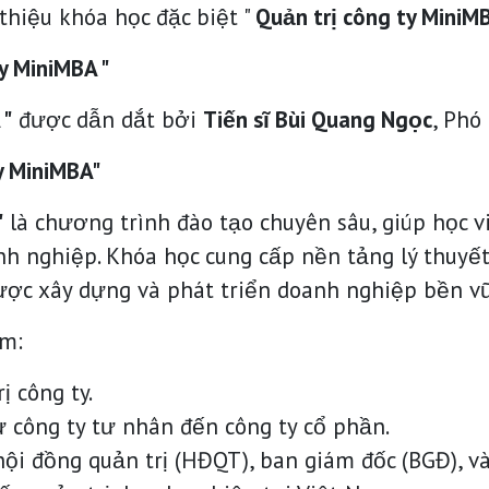
thiệu khóa học đặc biệt "
Quản trị công ty Mini
ty MiniMBA "
 "
được dẫn dắt bởi
Tiến sĩ Bùi Quang Ngọc
, Phó
ty MiniMBA"
"
là chương trình đào tạo chuyên sâu, giúp học 
anh nghiệp. Khóa học cung cấp nền tảng lý thuyết 
lược xây dựng và phát triển doanh nghiệp bền v
m:
ị công ty.
ừ công ty tư nhân đến công ty cổ phần.
i đồng quản trị (HĐQT), ban giám đốc (BGĐ), và