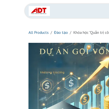
Skip to Content
Liên hệ
AI cho chí
All Products
Đào tạo
Khóa học "Quản trị c