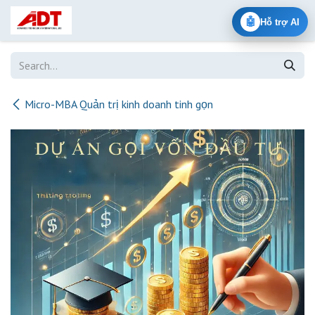
Skip to Content
🤖
Hỗ trợ AI
Micro-MBA Quản trị kinh doanh tinh gọn