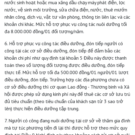
nước sinh hoạt hoặc mua xăng dầu chạy máy phát điện, lọc
nước, vệ sinh môi trường, sửa chữa điện, nước, thuê mướn
nhân công, dịch vụ, vật tư văn phòng, thông tin liên lạc và các
khoản chi khác. Mức hỗ trợ phục vụ công tác nuôi dưỡng tối
đa 8.000.000 đồng/01 đối tượng/năm.
6. Hỗ trợ phục vụ công tác điều dưỡng, đón tiếp người có
công tại các cơ sở điều dưỡng, đón tiếp để đảm bảo các
khoản chi phí như quy định tại khoản 5 Điều này được thanh
toán theo số lượng đối tượng được điều dưỡng, đón tiếp
thực tế. Mức hỗ trợ tối đa 500.000 đồng/01 người/01 lượt
điều dưỡng, đón tiếp. Trường hợp các địa phương chưa có
cơ sở điều dưỡng thì cơ quan Lao động - Thương binh và Xã
hội được phép sử dụng kinh phí này để thuê các cơ sở lưu trú
đủ tiêu chuẩn (theo tiêu chuẩn của khách sạn từ 3 sao trở
lên) thực hiện điều dưỡng tập trung.
7. Người có công đang nuôi dưỡng tại cơ sở về thăm gia đình
mà tự túc phương tiện đi lại thì được hỗ trợ theo mức quy
định tại Điều 9 Nghị định này theo khoảng cách từ cơ sở nuôi