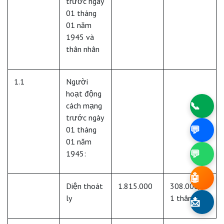
trước ngày
01 tháng
01 năm
1945 và
thân nhân
1.1
Người
hoạt động
cách mạng
📞
trước ngày
01 tháng
💬
01 năm
1945:
💬
🤖
Diện thoát
1.815.000
308.000/0
ly
1 thâm niên
📩