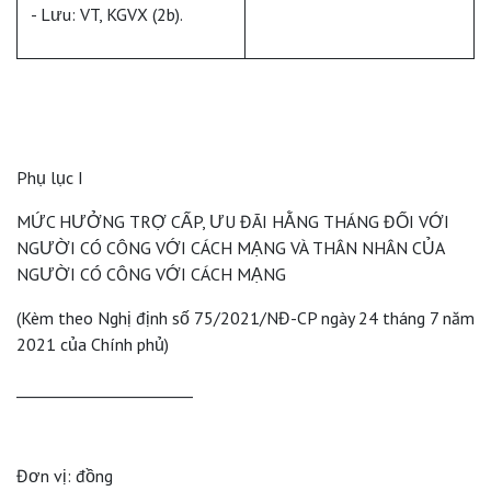
- Lưu: VT, KGVX (2b).
Phụ lục I
MỨC HƯỞNG TRỢ CẤP, ƯU ĐÃI HẰNG THÁNG ĐỐI VỚI
NGƯỜI CÓ CÔNG VỚI CÁCH MẠNG VÀ THÂN NHÂN CỦA
NGƯỜI CÓ CÔNG VỚI CÁCH MẠNG
(Kèm theo Nghị định số 75/2021/NĐ-CP ngày 24 tháng 7 năm
2021 của Chính phủ)
_______________________
Đơn vị: đồng