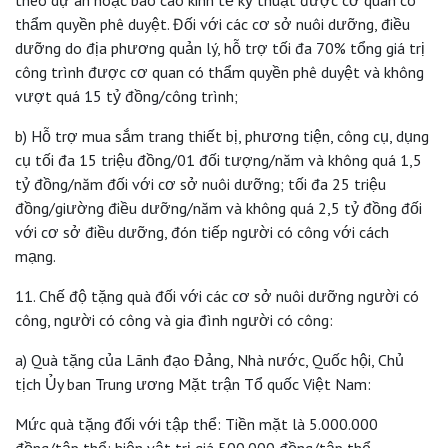
thẩm quyền phê duyệt. Đối với các cơ sở nuôi dưỡng, điều
dưỡng do địa phương quản lý, hỗ trợ tối đa 70% tổng giá trị
công trình được cơ quan có thẩm quyền phê duyệt và không
vượt quá 15 tỷ đồng/công trình;
b) Hỗ trợ mua sắm trang thiết bị, phương tiện, công cụ, dụng
cụ tối đa 15 triệu đồng/01 đối tượng/năm và không quá 1,5
tỷ đồng/năm đối với cơ sở nuôi dưỡng; tối đa 25 triệu
đồng/giường điều dưỡng/năm và không quá 2,5 tỷ đồng đối
với cơ sở điều dưỡng, đón tiếp người có công với cách
mạng.
11. Chế độ tặng quà đối với các cơ sở nuôi dưỡng người có
công, người có công và gia đình người có công:
a) Quà tặng của Lãnh đạo Đảng, Nhà nước, Quốc hội, Chủ
tịch Ủy ban Trung ương Mặt trận Tổ quốc Việt Nam:
Mức quà tặng đối với tập thể: Tiền mặt là 5.000.000
đồng/tập thể; hiện vật trị giá 500.000 đồng/tập thể.