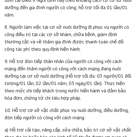
dưỡng đến gia đình người có công; hỗ trợ tối đa 01 lần/01
năm.
8. Người làm việc tại cơ sở nuôi dưỡng đi phục vụ người có
công điều trị tại các cơ sở khám, chữa bệnh, giám định
thương tật và về thăm gia đình được thanh toán chế độ
công tác phí theo quy định hiện hành.
9. Hỗ trợ đón tiếp thân nhân của người có công với cách
mạng đến thăm người có công với cách mạng đang nuôi
dưỡng tại cơ sở nuôi dưỡng (Hỗ trợ tối đa: 03 người/01 đối
tượng/01 lần, 02 lần/01 năm, 03 ngày/01 lần): Thực hiện
theo mức chi tiếp khách trong nước hiện hành và đảm bảo
hóa đơn, chứng từ chi tiêu hợp pháp.
10. Hỗ trợ cơ sở vật chất phục vụ nuôi dưỡng, điều dưỡng,
đón tiếp người có công với cách mạng:
a) Hỗ trợ cải tạo, nâng cấp, sửa chữa, bảo trì cơ sở vật chất
theo dự án hoặc báo cáo kinh tế kỹ thuật được cơ quan có