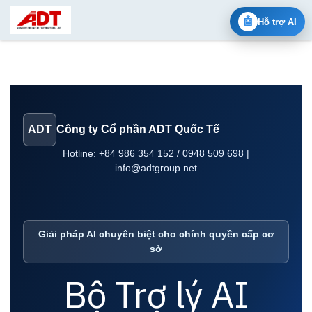
Skip to Content
🤖
Hỗ trợ AI
ADT
Công ty Cổ phần ADT Quốc Tế
Hotline: +84 986 354 152 / 0948 509 698 |
info@adtgroup.net
Giải pháp AI chuyên biệt cho chính quyền cấp cơ
sở
Bộ Trợ lý AI