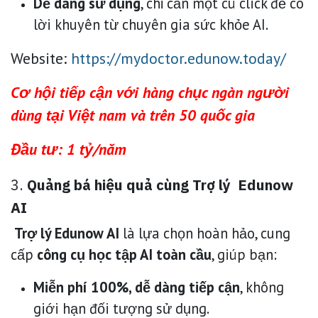
Dễ dàng sử dụng
, chỉ cần một cú click để có
lời khuyên từ chuyên gia sức khỏe AI.
Website:
https://mydoctor.edunow.today/
Cơ hội tiếp cận với hàng chục ngàn người
dùng tại Việt nam và trên 50 quốc gia
Đầu tư: 1 tỷ/năm
3.
Quảng bá hiệu quả cùng Trợ lý
Edunow
AI
Trợ lý Edunow AI
là lựa chọn hoàn hảo, cung
cấp
công cụ học tập AI toàn cầu
, giúp bạn:
Miễn phí 100%, dễ dàng tiếp cận
, không
giới hạn đối tượng sử dụng.