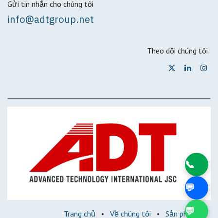
Gửi tin nhắn cho chúng tôi
info@adtgroup.net
Theo dõi chúng tôi
📞
💬
💬
Trang chủ
•
Về chúng tôi
•
Sản phẩm
•