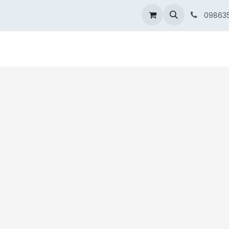
 chính quyền
AI dành doanh nghiệp
Phần mềm ERP quản
09863