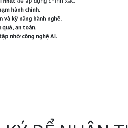
i nhất
để áp dụng chính xác.
phạm hành chính.
 và kỹ năng hành nghề.
 quả, an toàn.
 tập nhờ công nghệ AI.