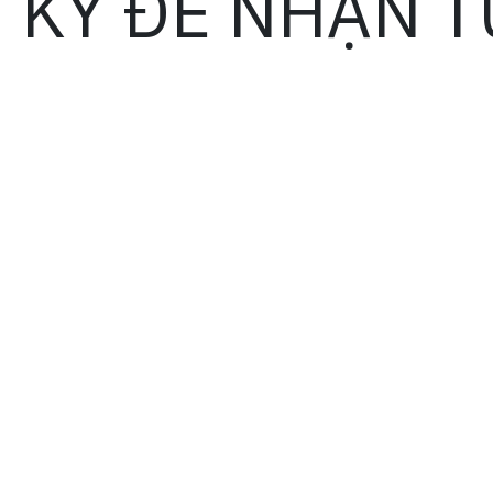
 KÝ ĐỂ NHẬN T