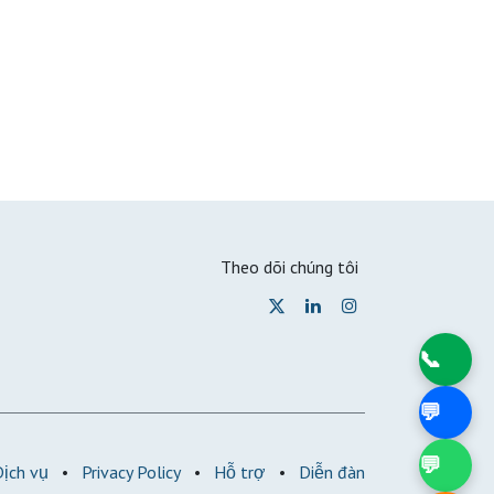
Theo dõi chúng tôi
📞
💬
💬
Dịch vụ
•
Privacy Policy
•
Hỗ trợ
•
Diễn đàn