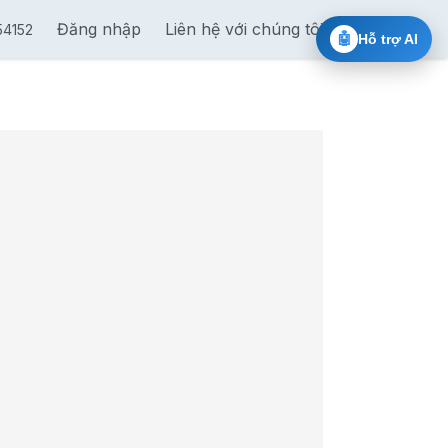
 trị theo chuỗi
Đăng nhập
Đào tạo cấp chứng chỉ Nvidia
Liên hệ với chúng tôi
Ai Chat 5
54152
🤖
Hỗ trợ AI