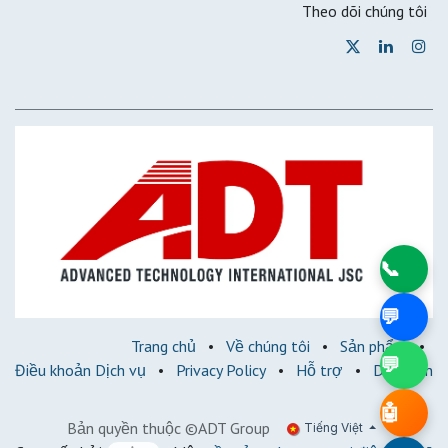
Theo dõi chúng tôi
📞
💬
Trang chủ
•
Về chúng tôi
•
Sản phẩm
•
💬
Điều khoản Dịch vụ
•
Privacy Policy
•
Hỗ trợ
•
Diễn đàn
🤖
Bản quyền thuộc ©ADT Group
Tiếng Việt