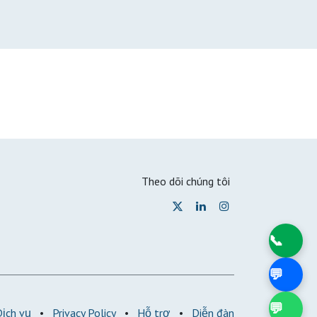
Theo dõi chúng tôi
📞
💬
💬
Dịch vụ
•
Privacy Policy
•
Hỗ trợ
•
Diễn đàn