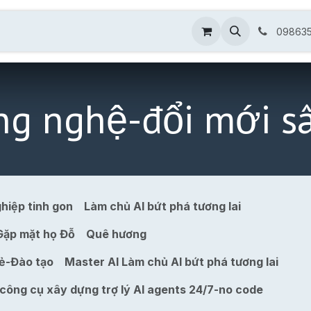
nh quyền
AI & ERP doanh nghiệp
Giới thiệu
098635
g nghệ-đổi mới s
hiệp tinh gon
Làm chủ AI bứt phá tương lai
Gặp mặt họ Đỗ
Quê hương
sẻ-Đào tạo
Master AI Làm chủ AI bứt phá tương lai
ông cụ xây dựng trợ lý AI agents 24/7-no code