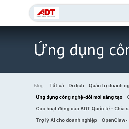
Bỏ qua để đến Nội dung
Liên hệ
AI cho chí
Ứng dụng côn
Blog:
Tất cả
Du lịch
Quản trị doanh ng
Ứng dụng công nghệ-đổi mới sâng tạo
Các hoạt động của ADT Quốc tế - Chia 
Trợ lý AI cho doanh nghiệp
OpenClaw- c