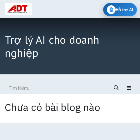
Bỏ qua để đến Nội dung
🤖
Hỗ trợ AI
Trợ lý AI cho doanh
nghiệp
Chưa có bài blog nào